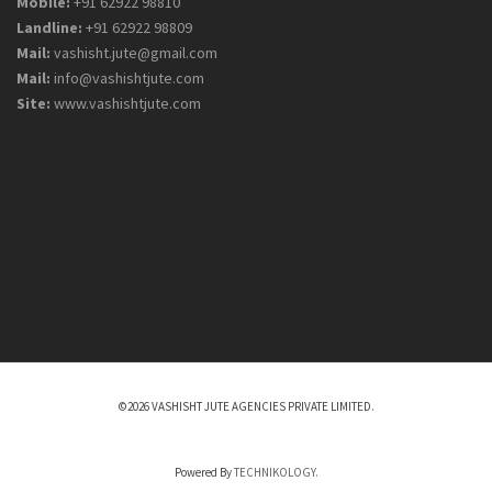
Mobile:
+91 62922 98810
Landline:
+91 62922 98809
Mail:
vashisht.jute@gmail.com
Mail:
info@vashishtjute.com
Site:
www.vashishtjute.com
©2026 VASHISHT JUTE AGENCIES PRIVATE LIMITED.
Powered By
TECHNIKOLOGY.