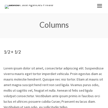
Columns
1/2 + 1/2
Lorem ipsum dolor sit amet, consectetur adipiscing elit. Suspendisse
viverra mauris eget tortor imperdiet vehicula. Proin egestas diam ac
mauris molestie hendrerit. Quisque nec nisi tortor. Etiam at mauris sit
amet magna suscipit hend rerit non sed ligula. Vivamus purus odio,
mollis ut sagittis vel, feugiat et nulla. Aenean id felis sed ligula
volutpat consectetur. Vestibulum ante ipsum primis in faucibus orci
luctus et ultrices posuere cubilia Curae; Praesent eu lacus diam.
Vestibulum ut sem odio, eu sollicitudin tellus.