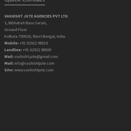
VASHISHT JUTE AGENCIES PVT LTD
3, Bibhabati Basu Sarani,
Ground Floor
Kolkata 700020, West Bengal, India.
Mobile:
+91 62922 98810
Landline:
+91 62922 98809
Mail:
vashisht.jute@gmail.com
Mail:
info@vashishtjute.com
Site:
www.vashishtjute.com